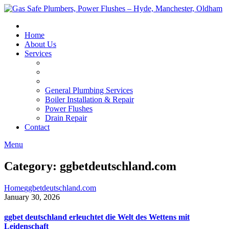
Skip
to
content
Home
About Us
Services
General Plumbing Services
Boiler Installation & Repair
Power Flushes
Drain Repair
Contact
Menu
Category:
ggbetdeutschland.com
Home
ggbetdeutschland.com
January 30, 2026
ggbet deutschland erleuchtet die Welt des Wettens mit
Leidenschaft