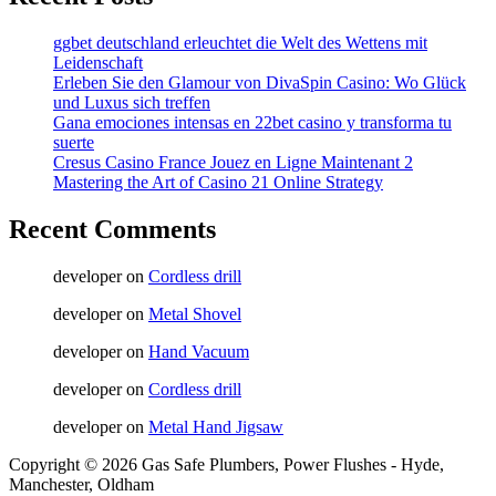
ggbet deutschland erleuchtet die Welt des Wettens mit
Leidenschaft
Erleben Sie den Glamour von DivaSpin Casino: Wo Glück
und Luxus sich treffen
Gana emociones intensas en 22bet casino y transforma tu
suerte
Cresus Casino France Jouez en Ligne Maintenant 2
Mastering the Art of Casino 21 Online Strategy
Recent Comments
developer
on
Cordless drill
developer
on
Metal Shovel
developer
on
Hand Vacuum
developer
on
Cordless drill
developer
on
Metal Hand Jigsaw
Copyright © 2026 Gas Safe Plumbers, Power Flushes - Hyde,
Manchester, Oldham